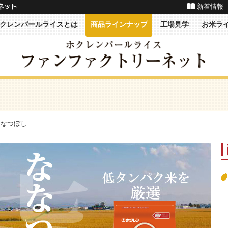
新着情報
ネット
クレンパールライスとは
商品ラインナップ
工場見学
お米ラ
ななつぼし