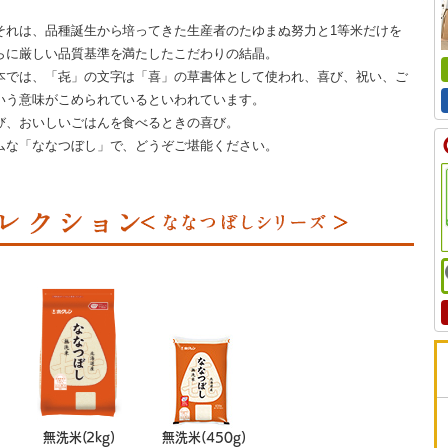
それは、品種誕生から培ってきた生産者のたゆまぬ努力と1等米だけを
らに厳しい品質基準を満たしたこだわりの結晶。
本では、「㐂」の文字は「喜」の草書体として使われ、喜び、祝い、ご
いう意味がこめられているといわれています。
び、おいしいごはんを食べるときの喜び。
ムな「ななつぼし」で、どうぞご堪能ください。
無洗米(2kg)
無洗米(450g)