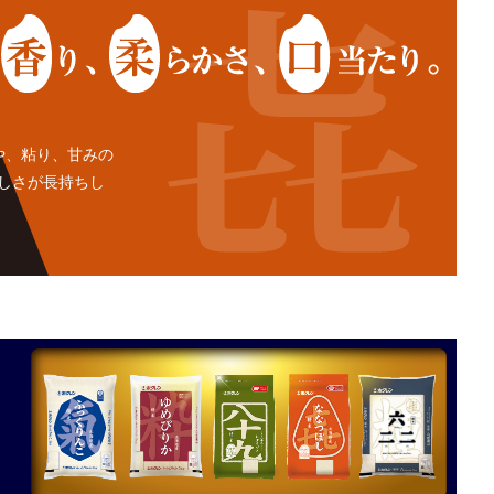
や、粘り、甘みの
しさが長持ちし