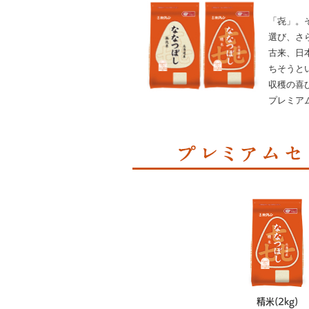
「㐂」。
選び、さ
古来、日
ちそうと
収穫の喜
プレミア
精米(2kg)