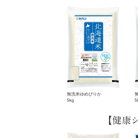
無洗米ゆめぴりか
5kg
5