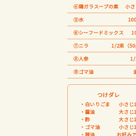
④鶏ガラスープの素
小さ
⑤水
10
⑥シーフードミックス
1
⑦ニラ
1/2束（5
⑧人参
1
⑨ゴマ油
つけダレ
・白いりごま
小さじ
・醤油
大さじ
・酢
大さじ
・ゴマ油
小さじ
・辣油
お好み