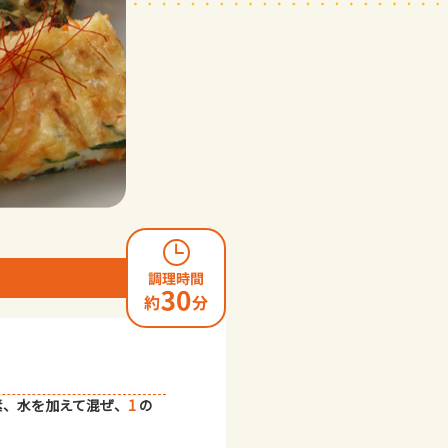
素、水を加えて混ぜ、
1
の