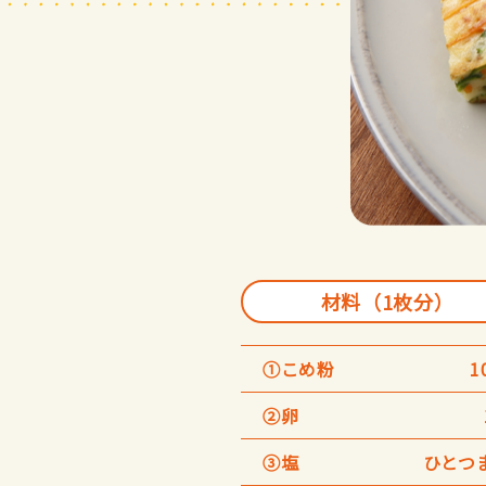
材料（1枚分）
①こめ粉
1
②卵
③塩
ひとつ