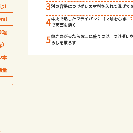
3
じ1
別の容器につけダレの材料を入れて混ぜて
0ml
4
中火で熱したフライパンにゴマ油をひき、
2
で両面を焼く
00g
5
焼きあがったらお皿に盛りつけ、つけダレ
らしを散らす
0g）
/2本
適量
1
1
1
1
で