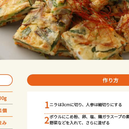
作り方
00g
1
ニラは3cmに切り、人参は細切りにする
1個
2
ボウルにこめ粉、卵、塩、鶏ガラスープの
まみ
野菜などを入れて、さらに混ぜる